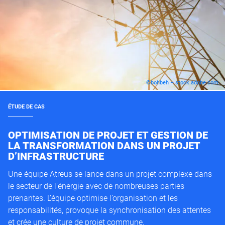
©bohbeh – stock.adobe.com
ÉTUDE DE CAS
OPTIMISATION DE PROJET ET GESTION DE
LA TRANSFORMATION DANS UN PROJET
D’INFRASTRUCTURE
Une équipe Atreus se lance dans un projet complexe dans
le secteur de l’énergie avec de nombreuses parties
prenantes. L’équipe optimise l’organisation et les
responsabilités, provoque la synchronisation des attentes
et crée une culture de projet commune.