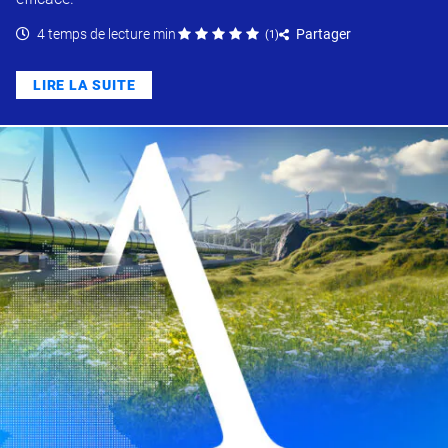
4 temps de lecture min
Partager
(
1
)
LIRE LA SUITE