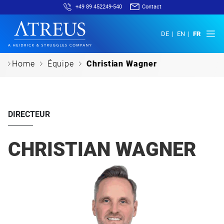
+49 89 452249-540
Contact
DE
EN
FR
c
c
c
Home
Équipe
Christian Wagner
DIRECTEUR
CHRISTIAN WAGNER