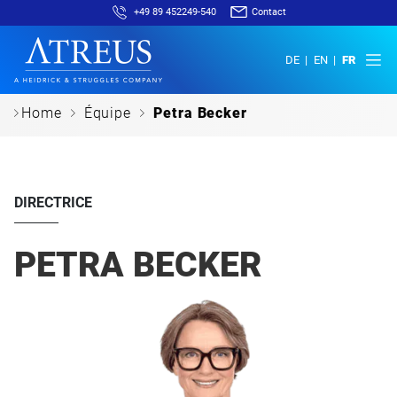
+49 89 452249-540
Contact
DE
EN
FR
c
c
c
Home
Équipe
Petra Becker
DIRECTRICE
PETRA BECKER