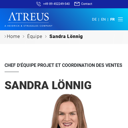
+49 89 452249-540
Contact
DE
EN
FR
c
c
c
Home
Équipe
Sandra Lönnig
CHEF D'ÉQUIPE PROJET ET COORDINATION DES VENTES
SANDRA LÖNNIG