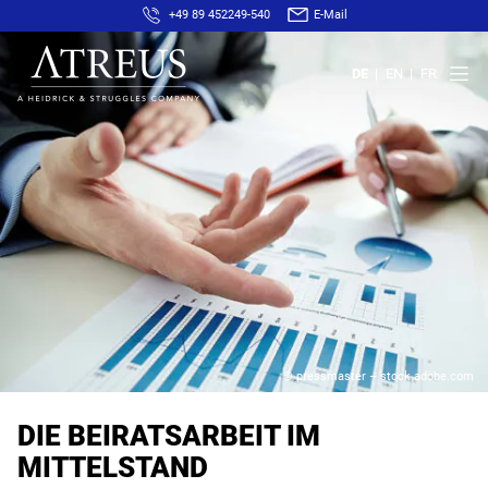
+49 89 452249-540
E-Mail
DE
EN
FR
© pressmaster – stock.adobe.com
DIE BEIRATSARBEIT IM
MITTELSTAND