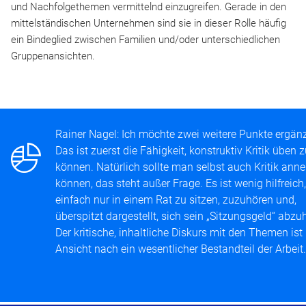
und Nachfolgethemen vermittelnd einzugreifen. Gerade in den
mittelständischen Unternehmen sind sie in dieser Rolle häufig
ein Bindeglied zwischen Familien und/oder unterschiedlichen
Gruppenansichten.
q
Rainer Nagel: Ich möchte zwei weitere Punkte ergän
Das ist zuerst die Fähigkeit, konstruktiv Kritik üben 
können. Natürlich sollte man selbst auch Kritik an
können, das steht außer Frage. Es ist wenig hilfreich,
einfach nur in einem Rat zu sitzen, zuzuhören und,
überspitzt dargestellt, sich sein „Sitzungsgeld“ abzu
Der kritische, inhaltliche Diskurs mit den Themen ist
Ansicht nach ein wesentlicher Bestandteil der Arbeit.