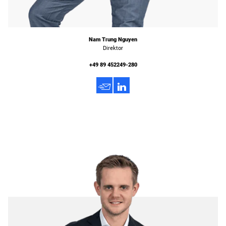
Nam Trung Nguyen
Direktor
+49 89 452249-280
h
3