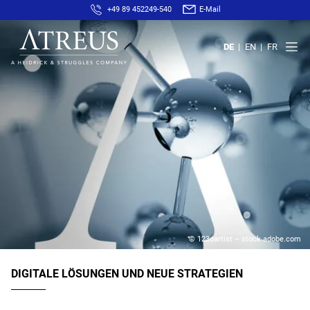
+49 89 452249-540
E-Mail
DE
EN
FR
© 123dartist – stock.adobe.com
DIGITALE LÖSUNGEN UND NEUE STRATEGIEN