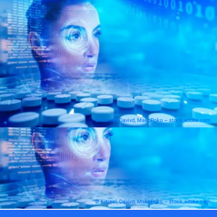
© Kitreel, Davivd, MakoPoko – stock.adobe.com
© Kitreel, Davivd, MakoPoko – stock.adobe.com