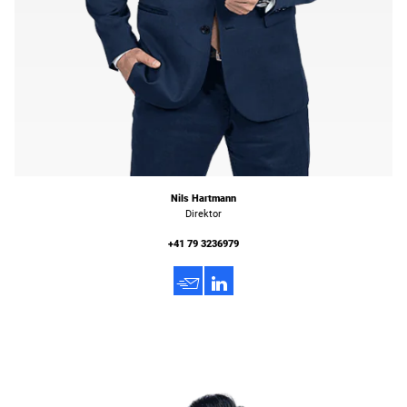
Nils Hartmann
Direktor
+41 79 3236979
h
3