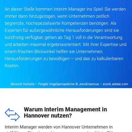
An dieser Stelle kommen Interim Manager ins Spiel: Sie werden
immer dann hinzugezogen, wenn Unternehmen zeitlich
begrenzte, hochspezialisierte Kompetenzen benötigen. Als
Experten für außergewöhnliche Herausforderungen sind sie
kurzfristig verfügbar, gehen ab Tag 1 voll in die Verantwortung
und arbeiten maximal ergebnisorientiert. Mit ihrer Expertise und
einem frischen Blickwinkel helfen sie Unternehmen,
Herausforderungen zu bewältigen – und das zu kalkulierbaren
Kosten.
Bereich Vorteile – People Vogelperspektive © JonoErasmus – stock.adobe.com
o
Warum Interim Management in
Hannover nutzen?
Interim Manager werden von Hannover Unternehmen in