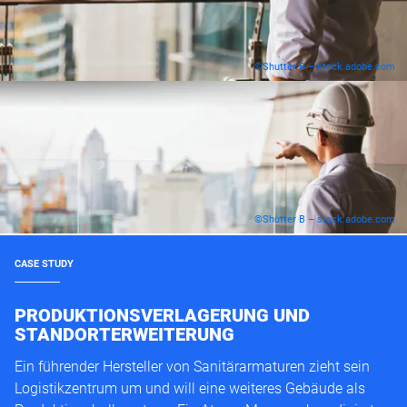
©Shutter B – stock.adobe.com
©Shutter B – stock.adobe.com
CASE STUDY
PRODUKTIONSVERLAGERUNG UND
STANDORTERWEITERUNG
Ein führender Hersteller von Sanitärarmaturen zieht sein
Logistikzentrum um und will eine weiteres Gebäude als