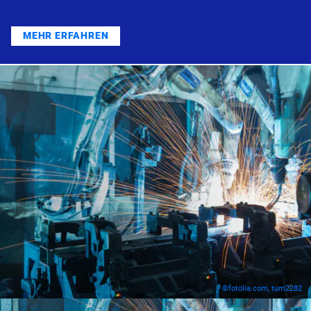
MEHR ERFAHREN
©fotolia.com, tum2282