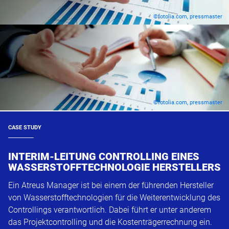
©fotolia.com, pressmaster
©fotolia.com, pressmaster
CASE STUDY
INTERIM-LEITUNG CONTROLLING EINES
WASSERSTOFFTECHNOLOGIE HERSTELLERS
Ein Atreus Manager ist bei einem der führenden Hersteller
von Wasserstofftechnologien für die Weiterentwicklung des
Controllings verantwortlich. Dabei führt er unter anderem
das Projektcontrolling und die Kostenträgerrechnung ein.