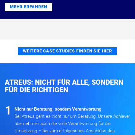
MEHR ERFAHREN
WEITERE CASE STUDIES FINDEN SIE HIER
ATREUS: NICHT FÜR ALLE, SONDERN
FÜR DIE RICHTIGEN
1
Nicht nur Beratung, sondern Verantwortung
Bei Atreus geht es nicht nur um Beratung. Unsere Achiever
übernehmen auch die volle Verantwortung für die
Umsetzung – bis zum erfolgreichen Abschluss des