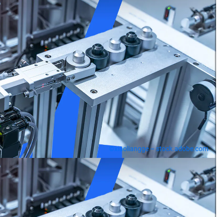
©xiaoliangge – stock.adobe.com