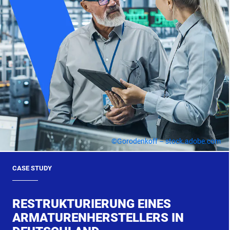
©Gorodenkoff – stock.adobe.com
CASE STUDY
RESTRUKTURIERUNG EINES
ARMATURENHERSTELLERS IN