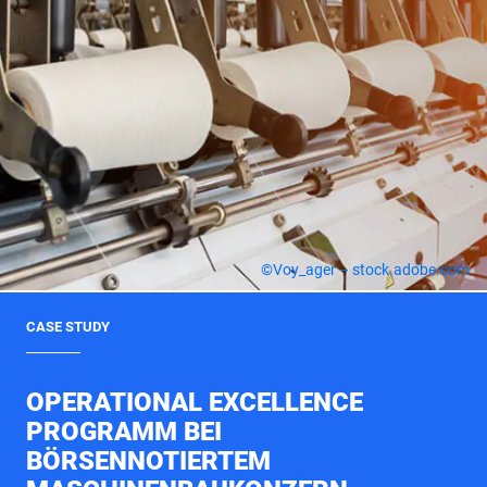
©Voy_ager – stock.adobe.com
CASE STUDY
OPERATIONAL EXCELLENCE
PROGRAMM BEI
BÖRSENNOTIERTEM