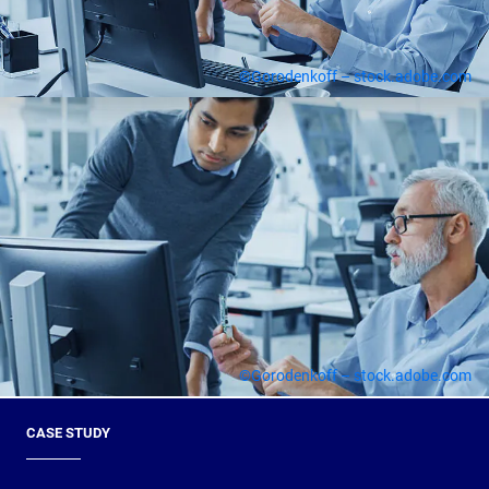
©Gorodenkoff – stock.adobe.com
©Gorodenkoff – stock.adobe.com
CASE STUDY