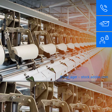
©Voy_ager – stock.adobe.com