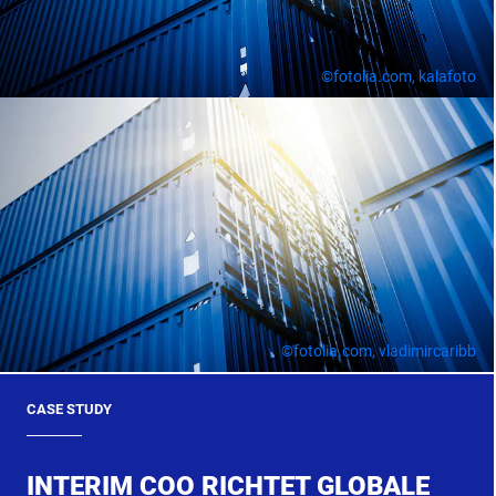
©fotolia.com, kalafoto
©fotolia.com, vladimircaribb
CASE STUDY
INTERIM COO RICHTET GLOBALE