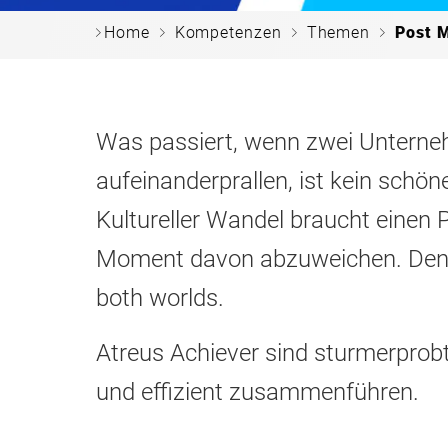
c
c
c
c
Home
Kompetenzen
Themen
Post M
Was passiert, wenn zwei Untern
aufeinanderprallen, ist kein schön
Kultureller Wandel braucht einen P
Moment davon abzuweichen. Denn
both worlds.
Atreus Achiever sind sturmerprob
und effizient zusammenführen.