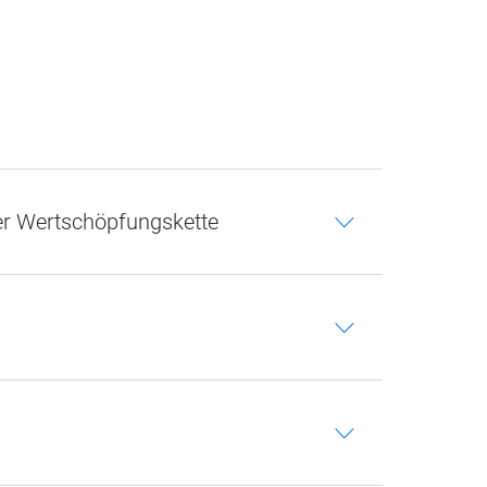
er Wertschöpfungskette
c
c
c