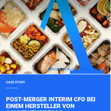
© Prostock-studio – stock.adobe.com
CASE STUDY
POST-MERGER INTERIM CFO BEI
EINEM HERSTELLER VON