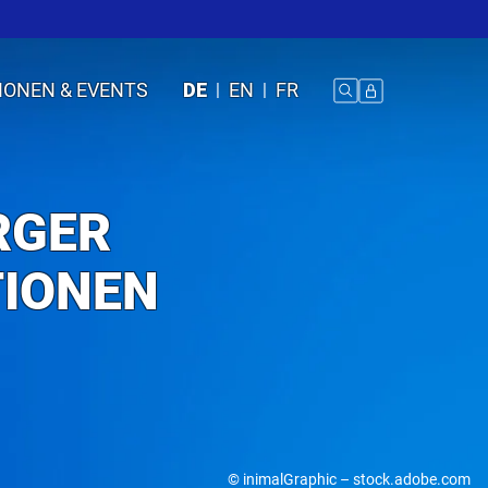
IONEN & EVENTS
DE
EN
FR
RGER
TIONEN
© inimalGraphic – stock.adobe.com