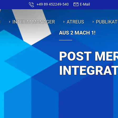
+49 89 452249-540
E-Mail
N
INTERIM MANAGER
ATREUS
PUBLIKAT
AUS 2 MACH 1!
POST ME
INTEGRA