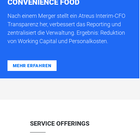
CONVENIENCE FOOD
Nach einem Merger stellt ein Atreus Interim-CFO
Transparenz her, verbessert das Reporting und
zentralisiert die Verwaltung. Ergebnis: Reduktion
von Working Capital und Personalkosten.
MEHR ERFAHREN
SERVICE OFFERINGS