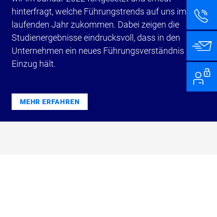
hinterfragt, welche Führungstrends auf uns im
laufenden Jahr zukommen. Dabei zeigen die
Studienergebnisse eindrucksvoll, dass in den
Unternehmen ein neues Führungsverständnis
Einzug hält.
MEHR ERFAHREN