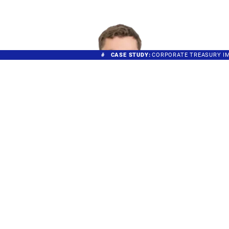
CASE STUDY:
CORPORATE TREASURY IM MEDTECH-U