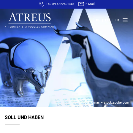
+49 89 452249-540
E-Mail
DE
EN
FR
© Thomas – stock.adobe.com
SOLL UND HABEN