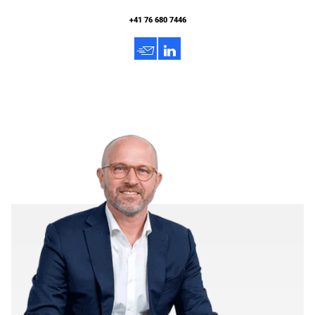
+41 76 680 7446
h
3