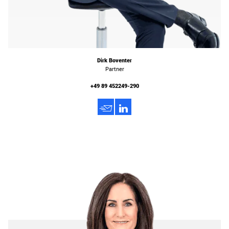
Dirk Boventer
Partner
+49 89 452249-290
h
3