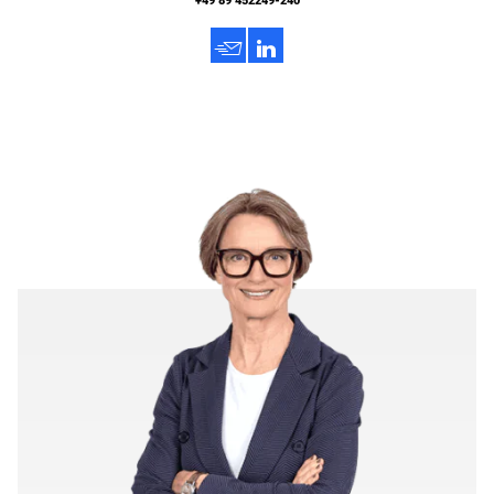
+49 89 452249-240
h
3