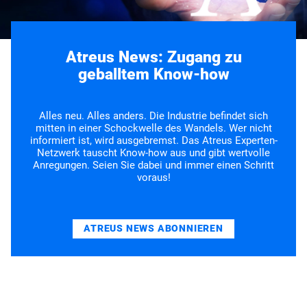
Atreus News: Zugang zu
geballtem Know-how
Alles neu. Alles anders. Die Industrie befindet sich
mitten in einer Schockwelle des Wandels. Wer nicht
informiert ist, wird ausgebremst. Das Atreus Experten-
Netzwerk tauscht Know-how aus und gibt wertvolle
Anregungen. Seien Sie dabei und immer einen Schritt
voraus!
ATREUS NEWS ABONNIEREN