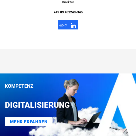
Direktor
+49 89 452249-345
h
3
KOMPETENZ
DIGITALISIERUNG
MEHR ERFAHREN
© Mediaparts – stock.adobe.com