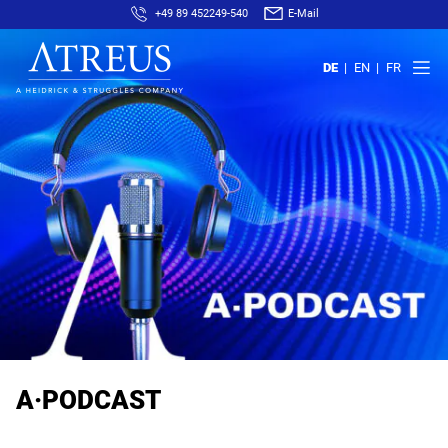
+49 89 452249-540
E-Mail
DE
EN
FR
A·PODCAST