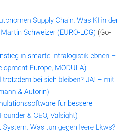
utonomen Supply Chain: Was KI in der
t Martin Schweizer (EURO-LOG)
(Go-
instieg in smarte Intralogistik ebnen –
velopment Europe, MODULA)
d trotzdem bei sich bleiben? JA! – mit
emann & Autorin)
mulationssoftware für bessere
Founder & CEO, Valsight)
t System. Was tun gegen leere Lkws?