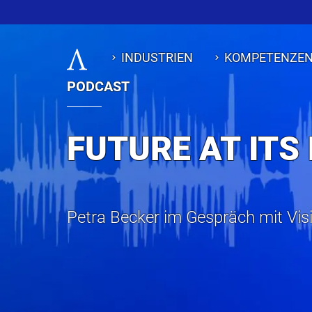
A
INDUSTRIEN
KOMPETENZE
PODCAST
FUTURE AT ITS
Petra Becker im Gespräch mit Vi
KONTAKT
KONTAKT
KONTAKT
KONTAKT
KONTAKT
IMPRESSUM
IMPRESSUM
IMPRESSUM
IMPRESSUM
IMPRESSUM
DATENSCHUTZ
DATENSCHUTZ
DATENSCHUTZ
DATENSCHUTZ
DATENSCHUTZ