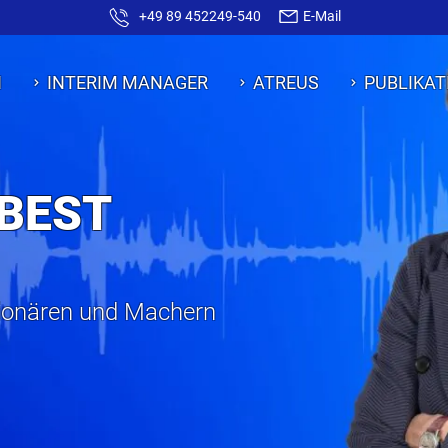
+49 89 452249-540
E-Mail
N
INTERIM MANAGER
ATREUS
PUBLIKAT
 BEST
sionären und Machern