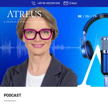
+49 89 452249-540
E-Mail
DE
EN
FR
PODCAST