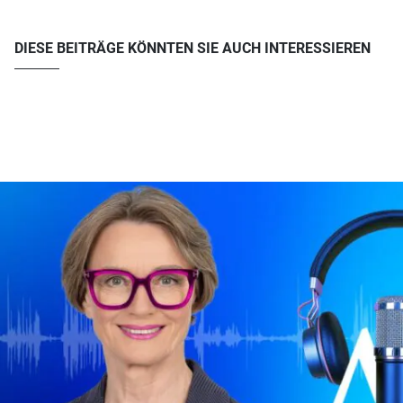
DIESE BEITRÄGE KÖNNTEN SIE AUCH INTERESSIEREN
u003ca href=u0022ttps://www.atreus.de/podcast-future-at-its-best/u0022u003eAlle
Episoden von Future at its bestu003c/au003e