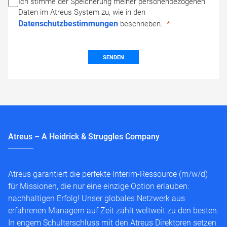
Ich stimme der Speicherung meiner personenbezogenen
Daten im Atreus System zu, wie in den
Datenschutzbestimmungen
beschrieben.
SENDEN
Atreus – A Heidrick & Struggles Company
Atreus garantiert die perfekte Interim-Ressource (m/w/d)
für Missionen, die nur eine einzige Option erlauben:
nachhaltigen Erfolg! Unser globales Netzwerk aus
erfahrenen Managern auf Zeit zählt weltweit zu den besten.
In engem Schulterschluss mit den Atreus Direktoren setzen