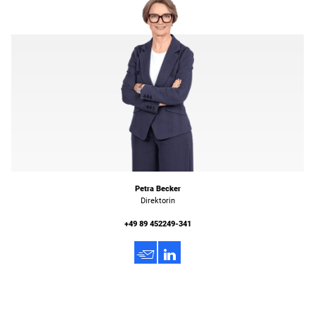
Petra Becker
Direktorin
+49 89 452249-341
h
3