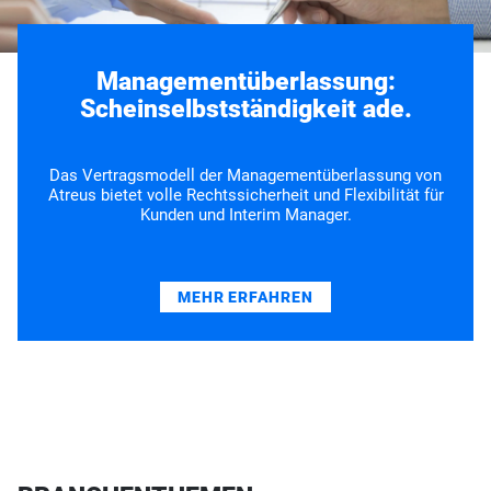
Managementüberlassung:
Scheinselbstständigkeit ade.
Das Vertragsmodell der Managementüberlassung von
Atreus bietet volle Rechtssicherheit und Flexibilität für
Kunden und Interim Manager.
MEHR ERFAHREN