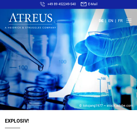
+49 89 452249-540
E-Mail
DE
EN
FR
© totojang1977 – stock.adobe.com
EXPLOSIV!