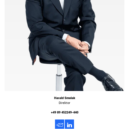
Harald Smolak
Direktor
+49 89 452249-440
h
3