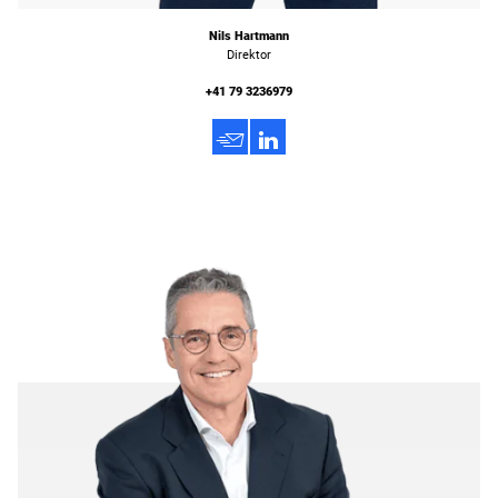
Nils Hartmann
Direktor
+41 79 3236979
h
3