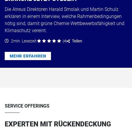
Die Atreus Direktoren Harald Smolak und Martin Schulz
erklären in einem Interview, welche Rahmenbedingungen
nötig sind, damit grüne Chemie Wettbewerbsfähigkeit und
Klimaschutz vereint.
2min. Lesezeit
Teilen
(
4
)
MEHR ERFAHREN
SERVICE OFFERINGS
EXPERTEN MIT RÜCKENDECKUNG