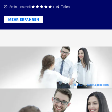
2min. Lesezeit
Teilen
(
1
)
MEHR ERFAHREN
© ASDF – stock.adobe.com