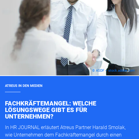
© ASDF – stock.adobe.com
ATREUS IN DEN MEDIEN
FACHKRÄFTEMANGEL: WELCHE
LÖSUNGSWEGE GIBT ES FÜR
UNTERNEHMEN?
In HR JOURNAL erläutert Atreus Partner Harald Smolak,
wie Unternehmen dem Fachkräftemangel durch einen