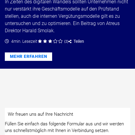
In Zeiten des digitalen Wandels sollten Unternehmen nicht
nur verstärkt ihre Geschäftsmodelle auf den Prüfstand
stellen, auch die internen Vergütungsmodelle gilt es zu
untersuchen und zu optimieren. Ein Beitrag von Atreus
Direktor Harald Smolak.
4min. Lesezeit
Teilen
(
2
)
MEHR ERFAHREN
Wir freuen uns auf Ihre Nachricht
Füllen Sie einfach das folgende Formular aus und wir werden
uns schnellstmöglich mit Ihnen in Verbindung setzen.