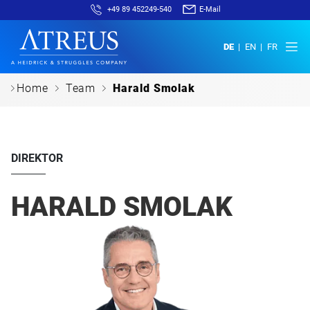
+49 89 452249-540
E-Mail
DE
EN
FR
c
c
c
Home
Team
Harald Smolak
DIREKTOR
HARALD SMOLAK