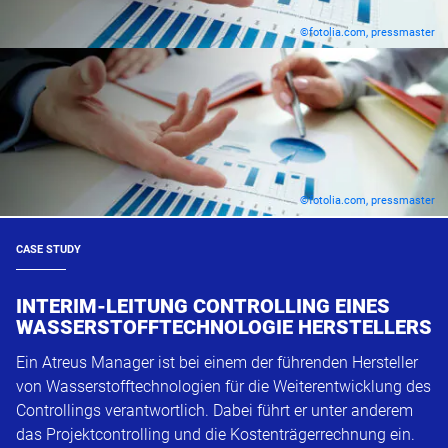
©fotolia.com, pressmaster
©fotolia.com, pressmaster
CASE STUDY
INTERIM-LEITUNG CONTROLLING EINES
WASSERSTOFFTECHNOLOGIE HERSTELLERS
Ein Atreus Manager ist bei einem der führenden Hersteller
von Wasserstofftechnologien für die Weiterentwicklung des
Controllings verantwortlich. Dabei führt er unter anderem
das Projektcontrolling und die Kostenträgerrechnung ein.