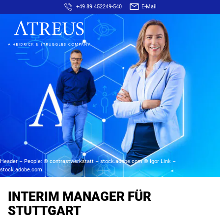
+49 89 452249-540
E-Mail
Header – People: © contrastwerkstatt – stock.adobe.com © Igor Link –
stock.adobe.com
INTERIM MANAGER FÜR
STUTTGART