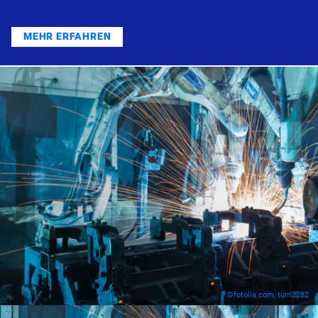
MEHR ERFAHREN
©fotolia.com, tum2282