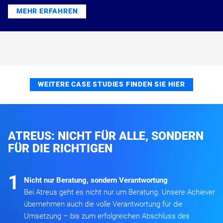
MEHR ERFAHREN
WEITERE CASE STUDIES FINDEN SIE HIER
ATREUS: NICHT FÜR ALLE, SONDERN
FÜR DIE RICHTIGEN
1
Nicht nur Beratung, sondern Verantwortung
Bei Atreus geht es nicht nur um Beratung. Unsere Achiever
übernehmen auch die volle Verantwortung für die
Umsetzung – bis zum erfolgreichen Abschluss des