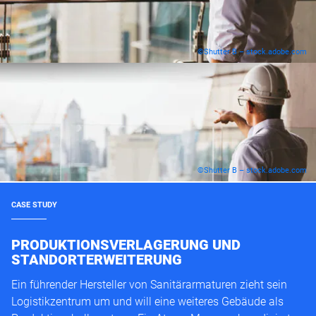
©Shutter B – stock.adobe.com
©Shutter B – stock.adobe.com
CASE STUDY
PRODUKTIONSVERLAGERUNG UND
STANDORTERWEITERUNG
Ein führender Hersteller von Sanitärarmaturen zieht sein
Logistikzentrum um und will eine weiteres Gebäude als