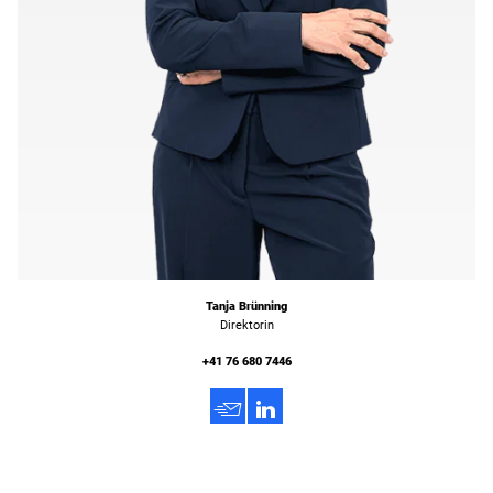
Tanja Brünning
Direktorin
+41 76 680 7446
h
3