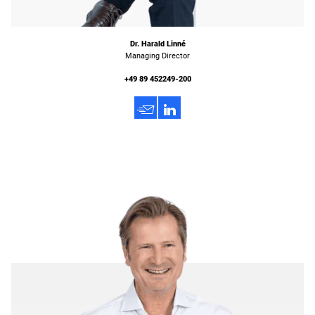
Dr. Harald Linné
Managing Director
+49 89 452249-200
h
3