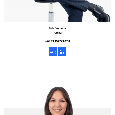
Dirk Boventer
Partner
+49 89 452249-290
h
3