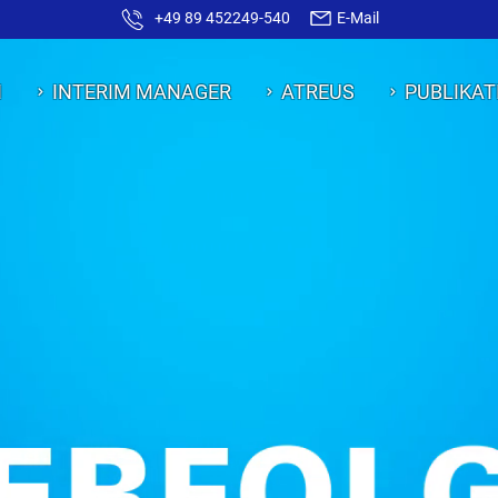
+49 89 452249-540
E-Mail
N
INTERIM MANAGER
ATREUS
PUBLIKAT
INTERIM MANAGEMENT
INTERIM
VON ATRE
ERFOLG I