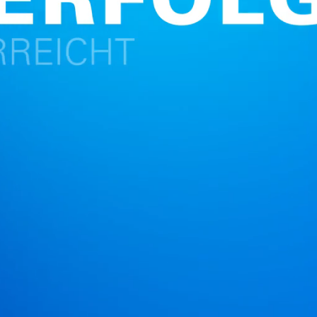
Bei der Nummer Eins
Interim Management 
steht Ihr Recht auf
an erster Stelle.
Atreus – A Heidrick
QUICK START
FRE