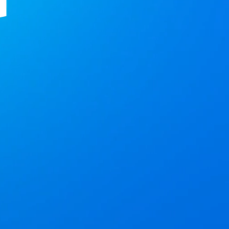
 für
in Deutschland
 maximale Performance
 & Struggles Company
SH
WAS GEGEN ATREUS SPRICHT