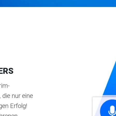
ERS
rim-
die nur eine
gen Erfolg!
ahrenen