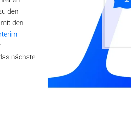
zu den
 mit den
nterim
r
das nächste