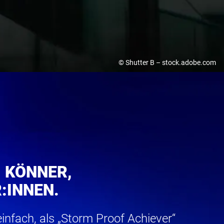
 SERVICES UND PRIVATE EQUITY
© Shutter B – stock.adobe.com
ISTUNGEN
, LOGISTIK UND VERKEHR
VERARBEITENDE INDUSTRIE
 KÖNNER,
:INNEN.
 einfach, als „Storm Proof Achiever“