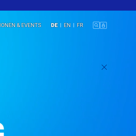
IONEN & EVENTS
DE
EN
FR
d
 MANAGEMENT
US:
ST MACHBAR.