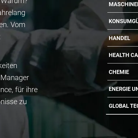
. Warum?
MASCHINE
jahrelang
KONSUMG
ren. Vom
t
HANDEL
HEALTH CA
keiten
CHEMIE
d Manager
ce, für ihre
ENERGIE U
nisse zu
GLOBAL TE
MEDIZINTE