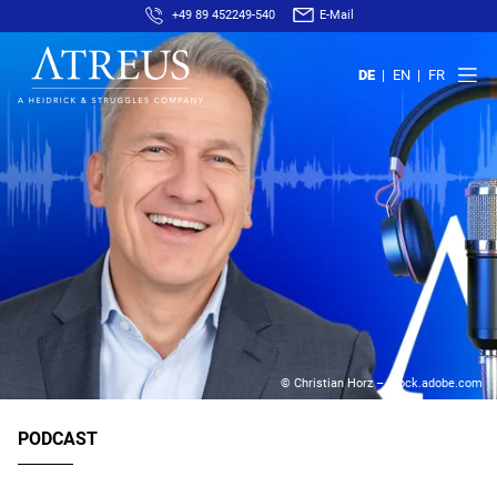
+49 89 452249-540
E-Mail
DE
EN
FR
© Christian Horz – stock.adobe.com
PODCAST