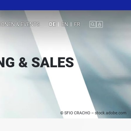
IONEN & EVENTS
DE
EN
FR
NG & SALES
© SFIO CRACHO – stock.adobe.com