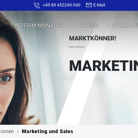
+49 89 452249-540
E-Mail
N
INTERIM MANAGER
ATREUS
PUBLIKAT
MARKTKÖNNER!
MARKETI
c
ionen
Marketing und Sales