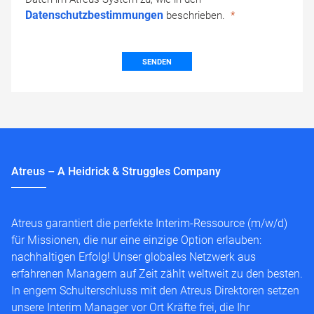
Datenschutzbestimmungen
beschrieben.
SENDEN
Atreus – A Heidrick & Struggles Company
Atreus garantiert die perfekte Interim-Ressource (m/w/d)
für Missionen, die nur eine einzige Option erlauben:
nachhaltigen Erfolg! Unser globales Netzwerk aus
erfahrenen Managern auf Zeit zählt weltweit zu den besten.
In engem Schulterschluss mit den Atreus Direktoren setzen
unsere Interim Manager vor Ort Kräfte frei, die Ihr