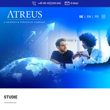
+49 89 452249-540
E-Mail
DE
EN
FR
STUDIE