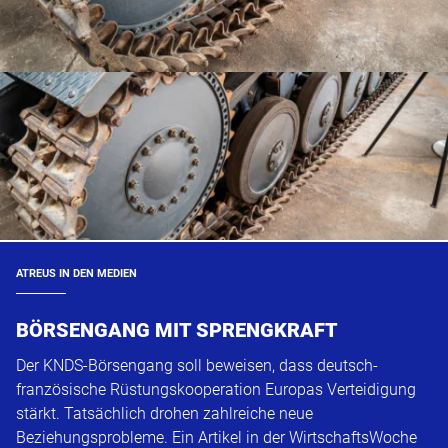
ATREUS IN DEN MEDIEN
BÖRSENGANG MIT SPRENGKRAFT
Der KNDS-Börsengang soll beweisen, dass deutsch-
französische Rüstungskooperation Europas Verteidigung
stärkt. Tatsächlich drohen zahlreiche neue
Beziehungsprobleme. Ein Artikel in der WirtschaftsWoche