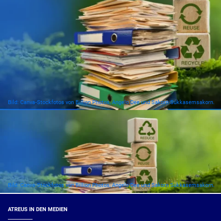
Bild: Canva‑Stockfotos von Billion Photos, Angelo Dee und Sakorn Sukkasemsakorn.
Bild: Canva‑Stockfotos von Billion Photos, Angelo Dee und Sakorn Sukkasemsakorn.
ATREUS IN DEN MEDIEN