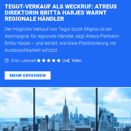
TEGUT-VERKAUF ALS WECKRUF: ATREUS
DIREKTORIN BRITTA HARJES WARNT
REGIONALE HÄNDLER
Der mögliche Verkauf von Tegut durch Migros ist ein
Alarmsignal für regionale Händler, sagt Atreus-Partnerin
Britta Harjes – und erklärt, wie klare Positionierung vor
Austauschbarkeit schützt.
2min. Lesezeit
Teilen
(
2
)
MEHR ERFAHREN