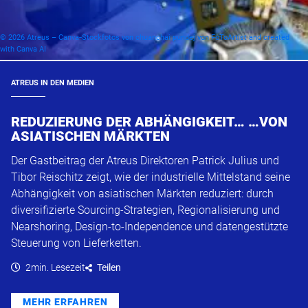
© 2026 Atreus – Canva‑Stockfotos von chuanchai pundej von FoToArtist and created
with Canva AI
ATREUS IN DEN MEDIEN
REDUZIERUNG DER ABHÄNGIGKEIT… …VON
ASIATISCHEN MÄRKTEN
Der Gastbeitrag der Atreus Direktoren Patrick Julius und
Tibor Reischitz zeigt, wie der industrielle Mittelstand seine
Abhängigkeit von asiatischen Märkten reduziert: durch
diversifizierte Sourcing-Strategien, Regionalisierung und
Nearshoring, Design-to-Independence und datengestützte
Steuerung von Lieferketten.
2min. Lesezeit
Teilen
MEHR ERFAHREN