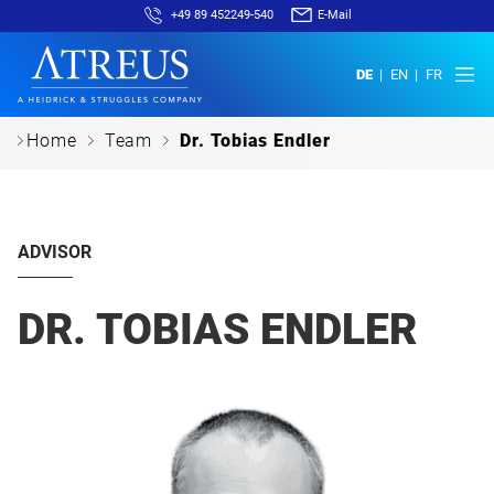
+49 89 452249-540
E-Mail
DE
EN
FR
c
c
c
Home
Team
Dr. Tobias Endler
ADVISOR
DR. TOBIAS ENDLER