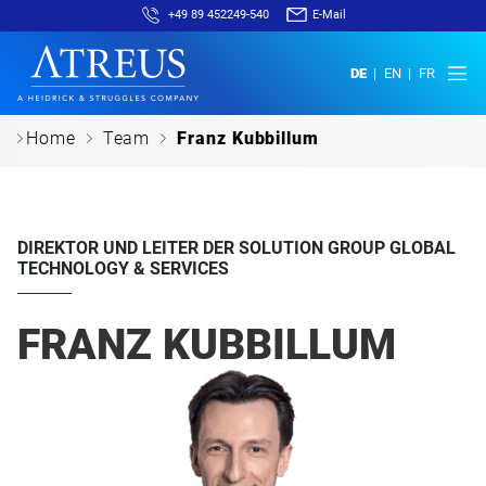
+49 89 452249-540
E-Mail
DE
EN
FR
c
c
c
Home
Team
Franz Kubbillum
DIREKTOR UND LEITER DER SOLUTION GROUP GLOBAL
TECHNOLOGY & SERVICES
FRANZ KUBBILLUM