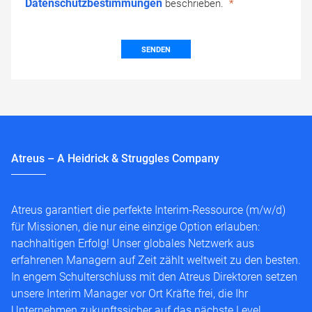
Datenschutzbestimmungen
beschrieben.
SENDEN
Atreus – A Heidrick & Struggles Company
Atreus garantiert die perfekte Interim-Ressource (m/w/d)
für Missionen, die nur eine einzige Option erlauben:
nachhaltigen Erfolg! Unser globales Netzwerk aus
erfahrenen Managern auf Zeit zählt weltweit zu den besten.
In engem Schulterschluss mit den Atreus Direktoren setzen
unsere Interim Manager vor Ort Kräfte frei, die Ihr
Unternehmen zukunftssicher auf das nächste Level