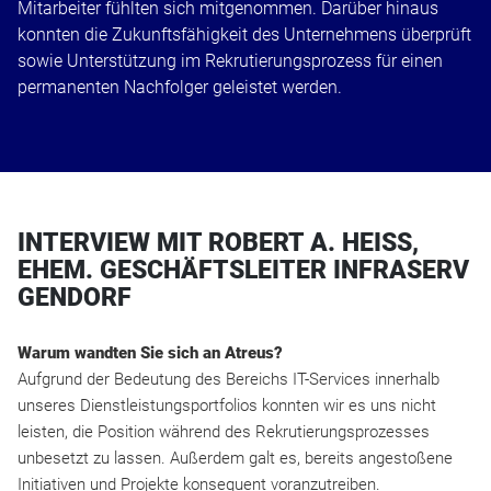
Mitarbeiter fühlten sich mitgenommen. Darüber hinaus
konnten die Zukunftsfähigkeit des Unternehmens überprüft
sowie Unterstützung im Rekrutierungsprozess für einen
permanenten Nachfolger geleistet werden.
INTERVIEW MIT ROBERT A. HEISS,
EHEM. GESCHÄFTSLEITER INFRASERV
GENDORF
Warum wandten Sie sich an Atreus?
Aufgrund der Bedeutung des Bereichs IT-Services innerhalb
unseres Dienstleistungsportfolios konnten wir es uns nicht
leisten, die Position während des Rekrutierungsprozesses
unbesetzt zu lassen. Außerdem galt es, bereits angestoßene
Initiativen und Projekte konsequent voranzutreiben.