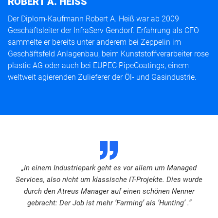
ROBERT A. HEISS
Der Diplom-Kaufmann Robert A. Heiß war ab 2009
Geschäftsleiter der InfraServ Gendorf. Erfahrung als CFO
sammelte er bereits unter anderem bei Zeppelin im
Geschäftsfeld Anlagenbau, beim Kunststoffverarbeiter rose
plastic AG oder auch bei EUPEC PipeCoatings, einem
weltweit agierenden Zulieferer der Öl- und Gasindustrie.
D
„In einem Industriepark geht es vor allem um Managed
Services, also nicht um klassische IT-Projekte. Dies wurde
durch den Atreus Manager auf einen schönen Nenner
gebracht: Der Job ist mehr ‘Farming’ als ‘Hunting’ .“