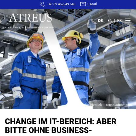
+49 89 452249-540
E-Mail
DE
EN
FR
© industrieblick – stock.adobe.com
CHANGE IM IT-BEREICH: ABER
BITTE OHNE BUSINESS-