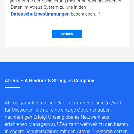
Ich stimme der Speicherung meiner personenbezogenen
Daten im Atreus System zu, wie in den
Datenschutzbestimmungen
beschrieben.
SENDEN
Atreus – A Heidrick & Struggles Company
Atreus garantiert die perfekte Interim-Ressource (m/w/d)
für Missionen, die nur eine einzige Option erlauben:
nachhaltigen Erfolg! Unser globales Netzwerk aus
erfahrenen Managern auf Zeit zählt weltweit zu den besten.
In engem Schulterschluss mit den Atreus Direktoren setzen