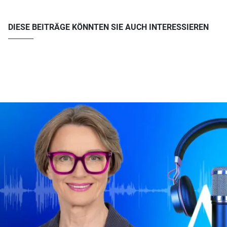
DIESE BEITRÄGE KÖNNTEN SIE AUCH INTERESSIEREN
u003ca href=u0022ttps://www.atreus.de/podcast-future-at-its-best/u0022u003eAlle
Episoden von Future at its bestu003c/au003e