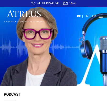
+49 89 452249-540
E-Mail
DE
EN
FR
PODCAST