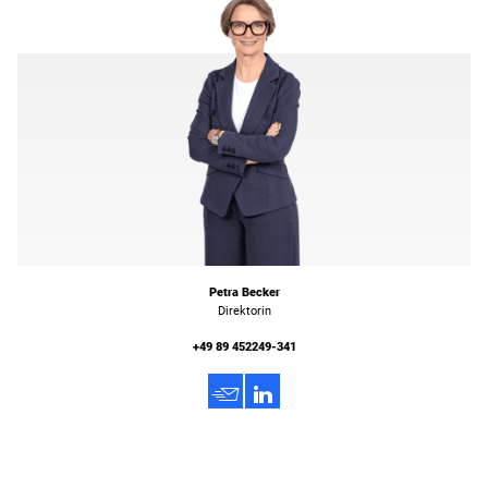
Petra Becker
Direktorin
+49 89 452249-341
h
3