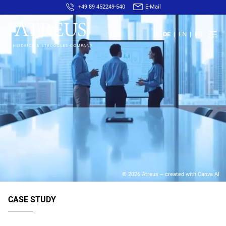
+49 89 452249-540
E-Mail
DE
EN
FR
© 2026 Atreus – created with Canva AI
CASE STUDY