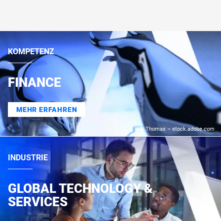
KOMPETENZ
FINANCE
MEHR ERFAHREN
© Thomas – stock.adobe.com
INDUSTRIE
GLOBAL TECHNOLOGY &
SERVICES