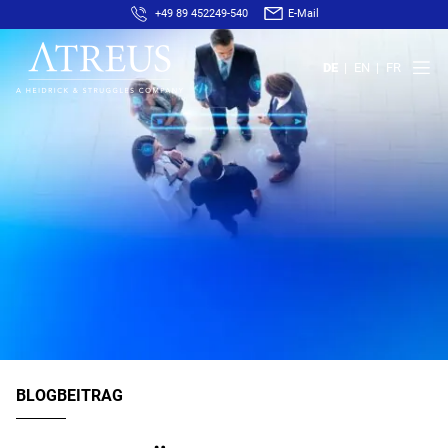
+49 89 452249-540
E-Mail
DE
EN
FR
BLOGBEITRAG