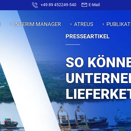
+49 89 452249-540
E-Mail
N
INTERIM MANAGER
ATREUS
PUBLIKAT
PRESSEARTIKEL
SO KÖNN
UNTERNE
LIEFERKE