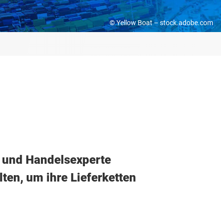
© Yellow Boat – stock.adobe.com
or und Handelsexperte
en, um ihre Lieferketten