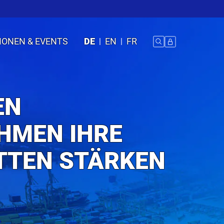
IONEN & EVENTS
DE
EN
FR
EN
HMEN IHRE
TTEN STÄRKEN