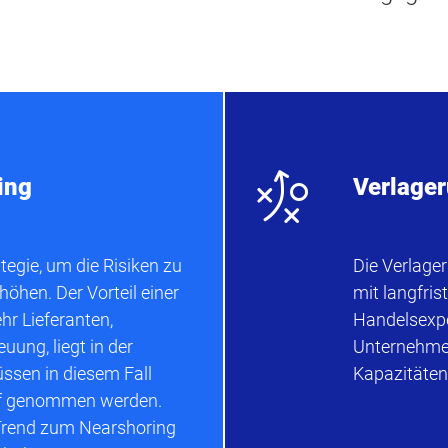
n
ing
Verlage
tegie, um die Risiken zu
Die Verlage
öhen. Der Vorteil einer
mit langfri
hr Lieferanten,
Handelsexper
uung, liegt in der
Unternehmer 
ssen in diesem Fall
Kapazitäten
uf genommen werden.
 Trend zum Nearshoring