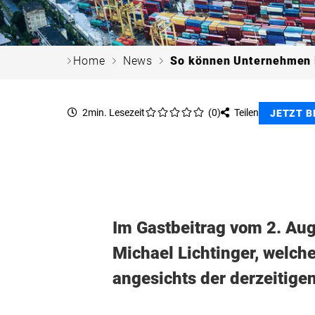
c
c
c
Home
News
So können Unternehmen i
2min. Lesezeit
(
0
)
Teilen
JETZT 
Im Gastbeitrag vom 2. Augu
Michael Lichtinger, welch
angesichts der derzeitige