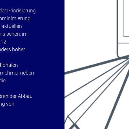
er Priorisierung
kominimierung
 aktuellen
is sehen, im
 12
nders hoher
tionalen
ternehmer neben
die
ren der Abbau
ung von