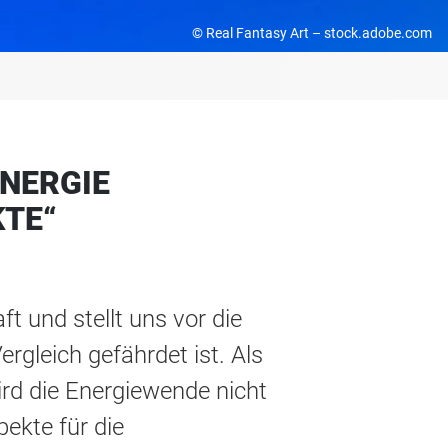
© Real Fantasy Art – stock.adobe.com
ENERGIE
TE“
 und stellt uns vor die
rgleich gefährdet ist. Als
rd die Energiewende nicht
ekte für die