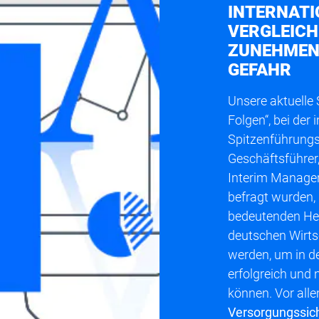
INTERNAT
VERGLEICH
ZUNEHMEN
GEFAHR
Unsere aktuelle 
Folgen“, bei der
Spitzenführungs
Geschäftsführer,
Interim Manage
befragt wurden, 
bedeutenden Her
deutschen Wirtsc
werden, um in 
erfolgreich und 
können. Vor all
Versorgungssich