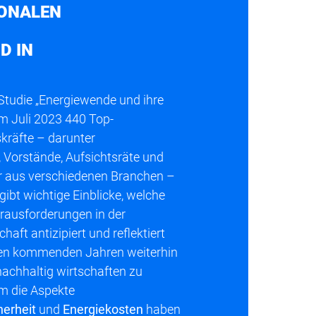
IONALEN
D IN
Studie „Energiewende und ihre
 im Juli 2023 440 Top-
kräfte – darunter
 Vorstände, Aufsichtsräte und
r aus verschiedenen Branchen –
gibt wichtige Einblicke, welche
ausforderungen in der
haft antizipiert und reflektiert
den kommenden Jahren weiterhin
nachhaltig wirtschaften zu
em die Aspekte
erheit
und
Energiekosten
haben