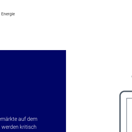
p Energie
emärkte auf dem
 werden kritisch