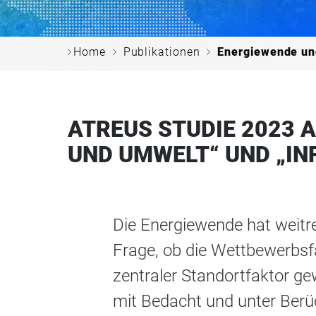
c
c
c
Home
Publikationen
Energiewende un
ATREUS STUDIE 2023 
UND UMWELT“ UND „I
Die Energiewende hat weitre
Frage, ob die Wettbewerbsfä
zentraler Standortfaktor g
mit Bedacht und unter Berüc