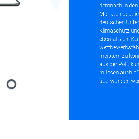
demnach in den 
Monaten deutlic
deutschen Unte
Klimaschutz und
ebenfalls ein K
wettbewerbsfähi
meistern zu könn
aus der Politik 
müssen auch bür
überwunden wer
© Alex – stock.adobe.com