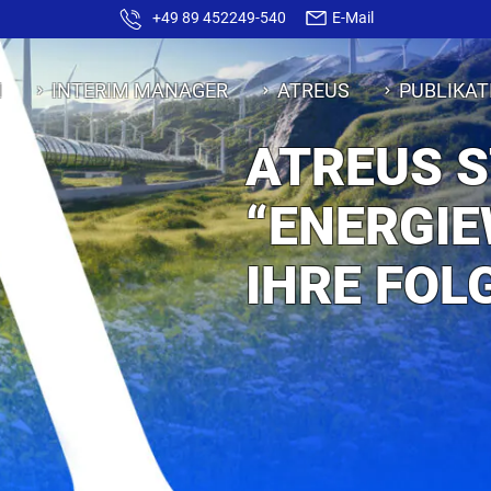
+49 89 452249-540
E-Mail
N
INTERIM MANAGER
ATREUS
PUBLIKAT
ATREUS S
“ENERGI
IHRE FOL