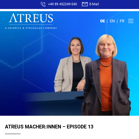
+49 89 452249-540
E-Mail
DE
EN
FR
ATREUS MACHER:INNEN – EPISODE 13