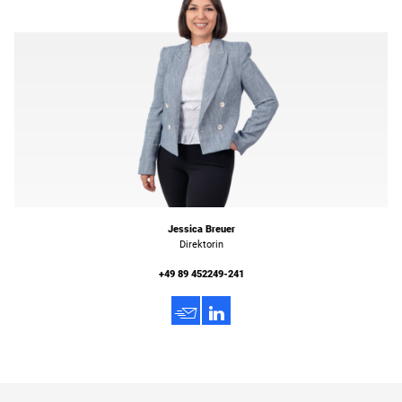
Jessica Breuer
Direktorin
+49 89 452249-241
h
3