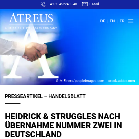
+49 89 452249-540
E-Mail
DE
EN
FR
© M Einero/peopleimages.com – stock.adobe.com
PRESSEARTIKEL – HANDELSBLATT
HEIDRICK & STRUGGLES NACH
ÜBERNAHME NUMMER ZWEI IN
DEUTSCHLAND