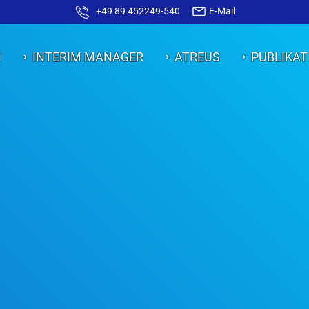
+49 89 452249-540
E-Mail
N
INTERIM MANAGER
ATREUS
PUBLIKAT