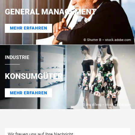
GENERAL MANAGEMENT
MEHR ERFAHREN
© Shutter B – stock.adobe.com
INDUSTRIE
KONSUMGÜTER
MEHR ERFAHREN
© zhu difeng – stock.adobe.com
Wir freuen uns auf Ihre Nachricht