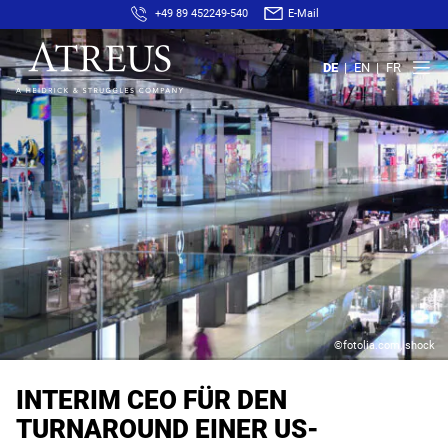
+49 89 452249-540
E-Mail
DE
EN
FR
©fotolia.com, shock
INTERIM CEO FÜR DEN
TURNAROUND EINER US-