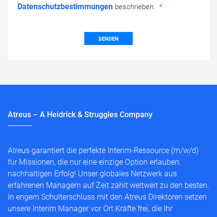
Datenschutzbestimmungen
beschrieben.
SENDEN
Atreus – A Heidrick & Struggles Company
Atreus garantiert die perfekte Interim-Ressource (m/w/d)
für Missionen, die nur eine einzige Option erlauben:
nachhaltigen Erfolg! Unser globales Netzwerk aus
erfahrenen Managern auf Zeit zählt weltweit zu den besten.
In engem Schulterschluss mit den Atreus Direktoren setzen
unsere Interim Manager vor Ort Kräfte frei, die Ihr