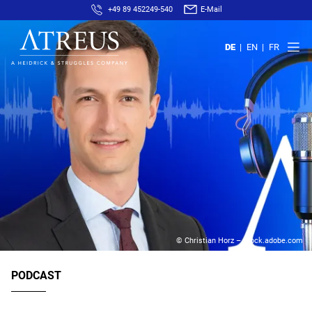
+49 89 452249-540
E-Mail
DE
EN
FR
© Christian Horz – stock.adobe.com
PODCAST