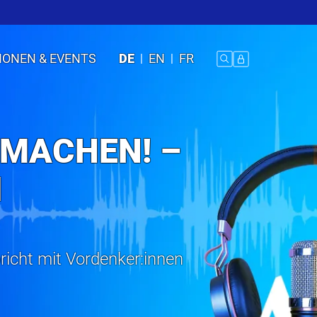
IONEN & EVENTS
DE
EN
FR
 MACHEN! –
1
pricht mit Vordenker:innen