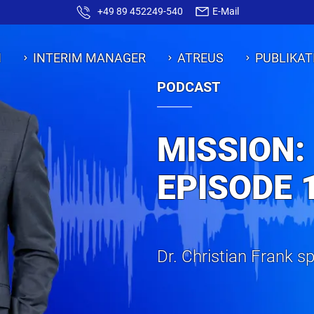
+49 89 452249-540
E-Mail
N
INTERIM MANAGER
ATREUS
PUBLIKAT
PODCAST
MISSION:
EPISODE 
Dr. Christian Frank s