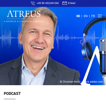
+49 89 452249-540
E-Mail
DE
EN
FR
© Christian Horz – stock.adobe.com
PODCAST