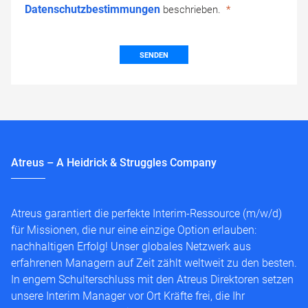
Datenschutzbestimmungen
beschrieben.
SENDEN
Atreus – A Heidrick & Struggles Company
Atreus garantiert die perfekte Interim-Ressource (m/w/d)
für Missionen, die nur eine einzige Option erlauben:
nachhaltigen Erfolg! Unser globales Netzwerk aus
erfahrenen Managern auf Zeit zählt weltweit zu den besten.
In engem Schulterschluss mit den Atreus Direktoren setzen
unsere Interim Manager vor Ort Kräfte frei, die Ihr