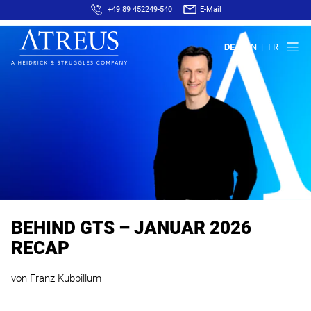
+49 89 452249-540
E-Mail
DE
EN
FR
BEHIND GTS – JANUAR 2026
RECAP
von Franz Kubbillum