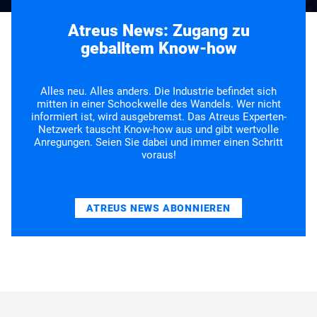
Atreus News: Zugang zu
geballtem Know-how
Alles neu. Alles anders. Die Industrie befindet sich
mitten in einer Schockwelle des Wandels. Wer nicht
informiert ist, wird ausgebremst. Das Atreus Experten-
Netzwerk tauscht Know-how aus und gibt wertvolle
Anregungen. Seien Sie dabei und immer einen Schritt
voraus!
ATREUS NEWS ABONNIEREN