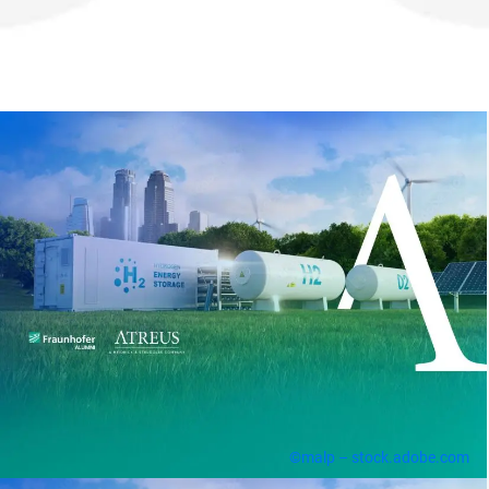
©malp – stock.adobe.com