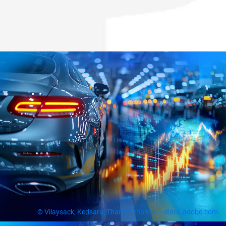
© Vilaysack, Kedsara, Thamonchanok – stock.adobe.com