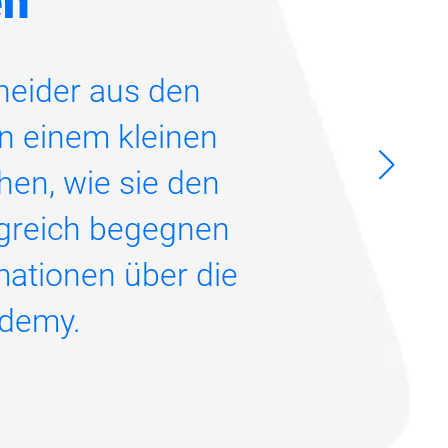
en
heider aus den
n einem kleinen
en, wie sie den
lgreich begegnen
mationen über die
ademy.