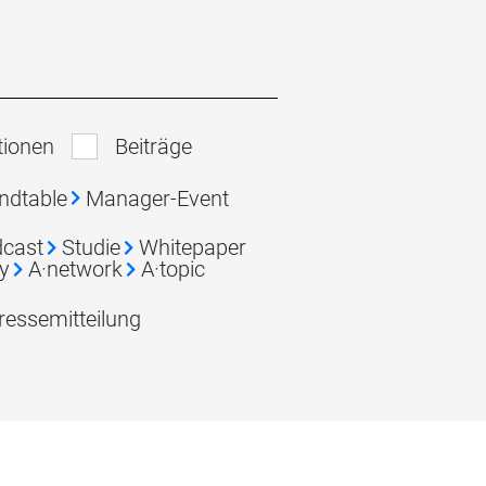
tionen
Beiträge
ndtable
Manager-Event
cast
Studie
Whitepaper
y
A·network
A·topic
ressemitteilung