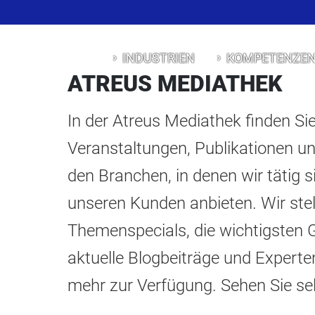
A
INDUSTRIEN
KOMPETENZE
ATREUS MEDIATHEK
In der Atreus Mediathek finden Sie
Veranstaltungen, Publikationen un
den Branchen, in denen wir tätig 
unseren Kunden anbieten. Wir ste
KONTAKT
KONTAKT
KONTAKT
KONTAKT
KONTAKT
IMPRESSUM
IMPRESSUM
IMPRESSUM
IMPRESSUM
IMPRESSUM
DATENSCHUTZ
DATENSCHUTZ
DATENSCHUTZ
DATENSCHUTZ
DATENSCHUTZ
Themenspecials, die wichtigsten 
aktuelle Blogbeiträge und Experte
mehr zur Verfügung. Sehen Sie sel