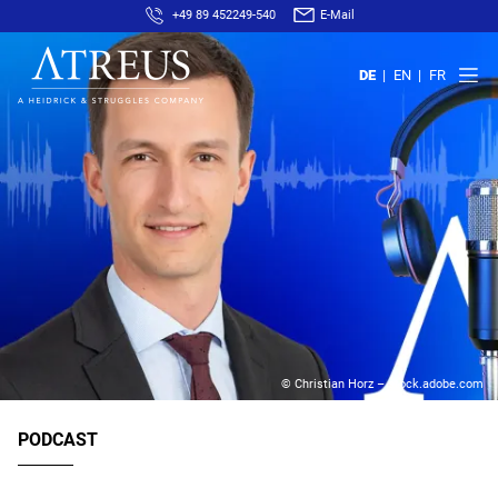
+49 89 452249-540
E-Mail
DE
EN
FR
© Christian Horz – stock.adobe.com
PODCAST