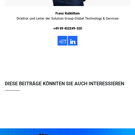
Franz Kubbillum
Direktor und Leiter der Solution Group Global Technology & Services
+49 89 452249-320
h
3
DIESE BEITRÄGE KÖNNTEN SIE AUCH INTERESSIEREN
u003ca href=u0022https://www.atreus.de/podcast-behind-the-c/u0022u003eAlle
Episoden von Behind the Cu003c/au003e