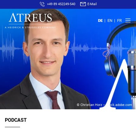
+49 89 452249-540
E-Mail
DE
EN
FR
© Christian Horz – stock.adobe.com
PODCAST