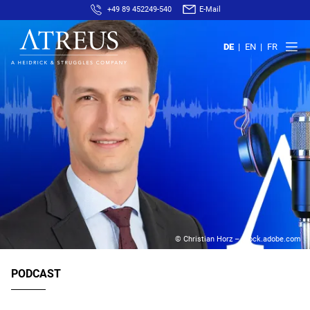
+49 89 452249-540
E-Mail
DE
EN
FR
© Christian Horz – stock.adobe.com
PODCAST