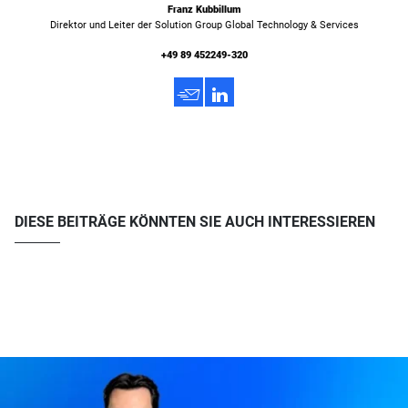
Franz Kubbillum
Direktor und Leiter der Solution Group Global Technology & Services
+49 89 452249-320
h
3
DIESE BEITRÄGE KÖNNTEN SIE AUCH INTERESSIEREN
u003ca href=u0022https://www.atreus.de/podcast-behind-the-c/u0022u003eAlle
Episoden von Behind the Cu003c/au003e