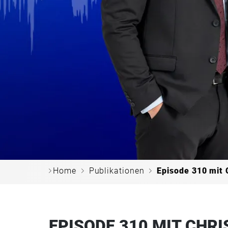
c
c
c
Home
Publikationen
Episode 310 mit 
EPISODE 310 MIT CHR