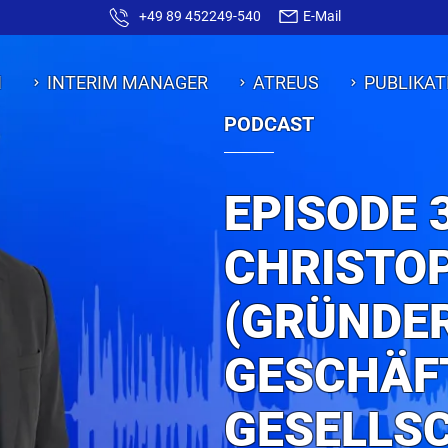
+49 89 452249-540
E-Mail
N
INTERIM MANAGER
ATREUS
PUBLIKAT
PODCAST
EPISODE 
CHRISTO
(GRÜNDER
GESCHÄF
GESELLS