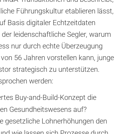
liche Führungskultur etablieren lässt,
f Basis digitaler Echtzeitdaten
t der leidenschaftliche Segler, warum
ess nur durch echte Überzeugung
 von 56 Jahren vorstellen kann, junge
tor strategisch zu unterstützen.
besprochen werden:
ertes Buy-and-Build-Konzept die
nten Gesundheitswesens auf?
e gesetzliche Lohnerhöhungen den
und wie lassen sich Prozesse durch