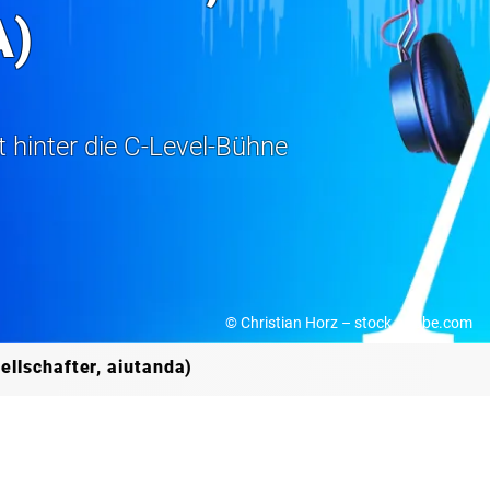
A)
t hinter die C-Level-Bühne
© Christian Horz – stock.adobe.com
llschafter, aiutanda)