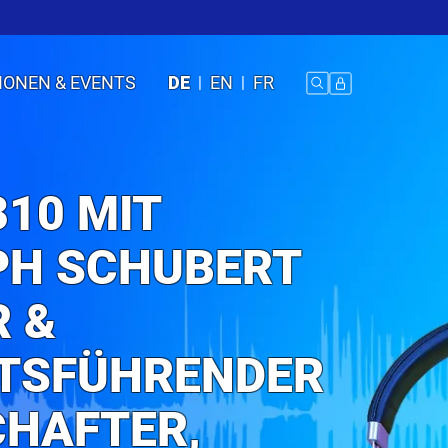
IONEN & EVENTS
DE
EN
FR
310 MIT
PH SCHUBERT
 &
TSFÜHRENDER
CHAFTER,