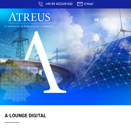
+49 89 452249-540
E-Mail
DE
EN
FR
A·LOUNGE DIGITAL