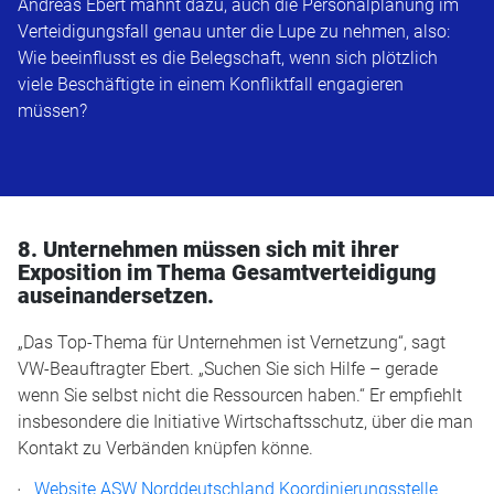
Andreas Ebert mahnt dazu, auch die Personalplanung im
Verteidigungsfall genau unter die Lupe zu nehmen, also:
Wie beeinflusst es die Belegschaft, wenn sich plötzlich
viele Beschäftigte in einem Konfliktfall engagieren
müssen?
8. Unternehmen müssen sich mit ihrer
Exposition im Thema Gesamtverteidigung
auseinandersetzen.
„Das Top-Thema für Unternehmen ist Vernetzung“, sagt
VW-Beauftragter Ebert. „Suchen Sie sich Hilfe – gerade
wenn Sie selbst nicht die Ressourcen haben.“ Er empfiehlt
insbesondere die Initiative Wirtschaftsschutz, über die man
Kontakt zu Verbänden knüpfen könne.
Website ASW Norddeutschland Koordinierungsstelle