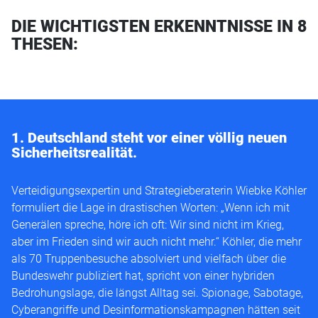
DIE WICHTIGSTEN ERKENNTNISSE IN 8
THESEN:
1. Deutschland steht vor einer völlig neuen
Sicherheitsrealität.
Verteidigungsexpertin und Strategieberaterin Wiebke Köhler
formuliert die Lage in drastischen Worten: „Wenn ich mit
Generälen spreche, höre ich oft: Wir sind nicht im Krieg,
aber im Frieden sind wir auch nicht mehr.“ Köhler, die mehr
als 70 Truppenbesuche absolviert und vielfach über die
Bundeswehr publiziert hat, spricht von einer hybriden
Bedrohungslage, die längst Alltag sei. Spionage, Sabotage,
Cyberangriffe und Desinformationskampagnen hätten seit