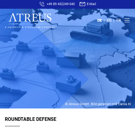
+49 89 452249-540
E-Mail
DE
EN
FR
© Atreus GmbH. Bild generiert mit Canva KI
ROUNDTABLE DEFENSE