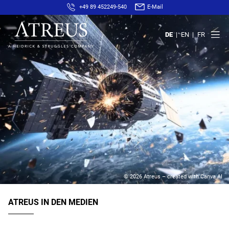
+49 89 452249-540
E-Mail
DE
EN
FR
© 2026 Atreus – created with Canva AI
ATREUS IN DEN MEDIEN