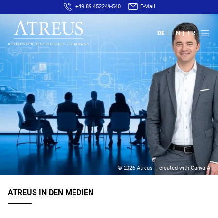
+49 89 452249-540
E-Mail
DE
EN
FR
© 2026 Atreus – created with Canva AI
ATREUS IN DEN MEDIEN