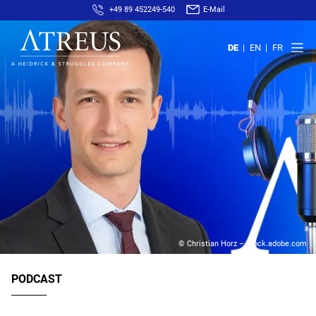
+49 89 452249-540
E-Mail
DE
EN
FR
© Christian Horz – stock.adobe.com
PODCAST