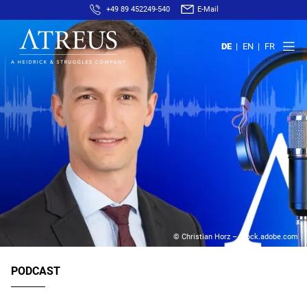
+49 89 452249-540
E-Mail
DE
EN
FR
© Christian Horz – stock.adobe.com
PODCAST